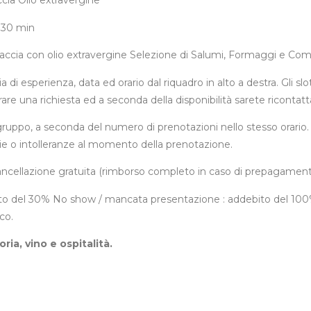
ccia Olio extravergine
 30 min
ocaccia con olio extravergine Selezione di Salumi, Formaggi e Co
 di esperienza, data ed orario dal riquadro in alto a destra. Gli slo
trare una richiesta ed a seconda della disponibilità sarete ricontatta
 gruppo, a seconda del numero di prenotazioni nello stesso orario
gie o intolleranze al momento della prenotazione.
 cancellazione gratuita (rimborso completo in caso di prepagamen
ito del 30% No show / mancata presentazione : addebito del 100% 
co.
ria, vino e ospitalità.