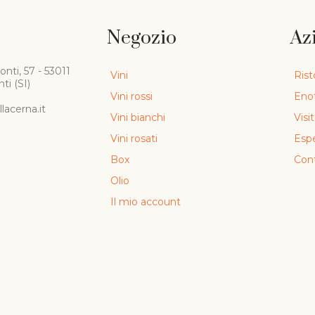
Negozio
Az
onti, 57 - 53011
Vini
Rist
ti (SI)
Vini rossi
Eno
lacerna.it
Vini bianchi
Visi
Vini rosati
Esp
Box
Cont
Olio
Il mio account