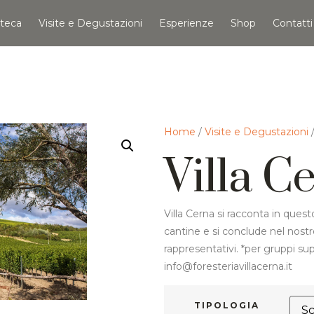
teca
Visite e Degustazioni
Esperienze
Shop
Contatti
Home
/
Visite e Degustazioni
/
Villa C
Villa Cerna si racconta in ques
cantine e si conclude nel nostro
rappresentativi. *per gruppi su
info@foresteriavillacerna.it
TIPOLOGIA