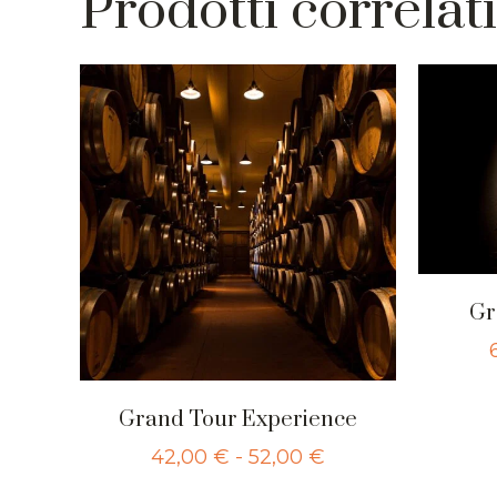
Prodotti correlati
Gr
Grand Tour Experience
42,00
€
-
52,00
€