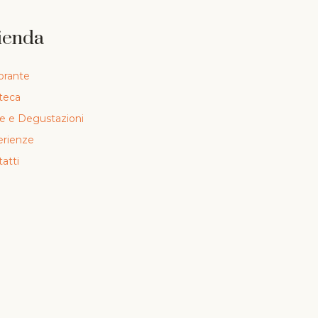
ienda
orante
teca
te e Degustazioni
erienze
atti