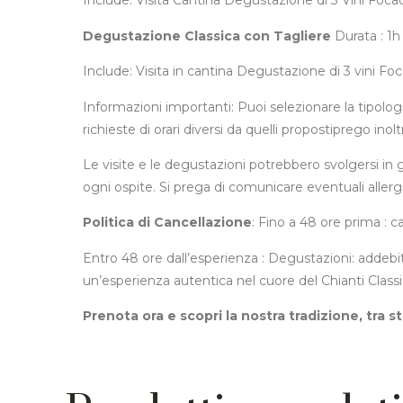
Include: Visita Cantina Degustazione di 3 Vini Foca
Degustazione Classica con Tagliere
Durata : 1h
Include: Visita in cantina Degustazione di 3 vini F
Informazioni importanti: Puoi selezionare la tipologia
richieste di orari diversi da quelli propostiprego inol
Le visite e le degustazioni potrebbero svolgersi in
ogni ospite. Si prega di comunicare eventuali aller
Politica di Cancellazione
: Fino a 48 ore prima :
Entro 48 ore dall’esperienza : Degustazioni: addeb
un’esperienza autentica nel cuore del Chianti Classi
Prenota ora e scopri la nostra tradizione, tra sto