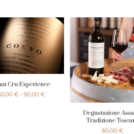
an Cru Experience
65,00
€
-
90,00
€
Degustazione Assa
Tradizione Tosca
60,00
€