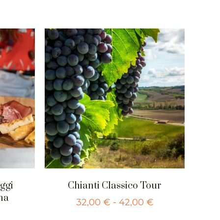
ggi
Chianti Classico Tour
na
32,00
€
-
42,00
€