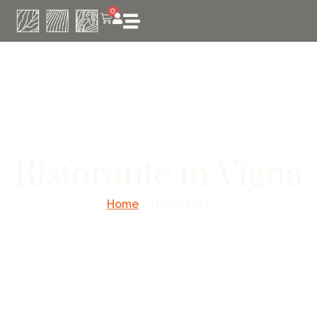
0
Ristorante in Vigna
Home
»
Ristorante