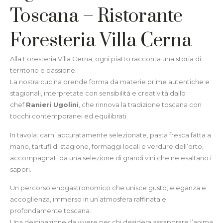
Toscana – Ristorante
Foresteria Villa Cerna
Alla Foresteria Villa Cerna, ogni piatto racconta una storia di
territorio e passione.
La nostra cucina prende forma da materie prime autentiche e
stagionali, interpretate con sensibilità e creatività dallo
chef
Ranieri Ugolini
, che rinnova la tradizione toscana con
tocchi contemporanei ed equilibrati.
In tavola: carni accuratamente selezionate, pasta fresca fatta a
mano, tartufi di stagione, formaggi locali e verdure dell’orto,
accompagnati da una selezione di grandi vini che ne esaltano i
sapori.
Un percorso enogastronomico che unisce gusto, eleganza e
accoglienza, immerso in un’atmosfera raffinata e
profondamente toscana.
Una destinazione da vivere per chi desidera assaporare l’anima