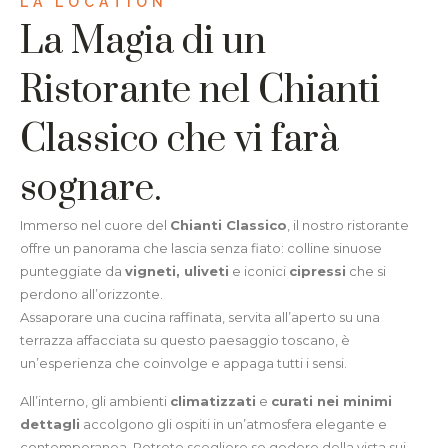
LA LOCATION
La Magia di un
Ristorante nel Chianti
Classico che vi farà
sognare.
Immerso nel cuore del
Chianti Classico
, il nostro ristorante
offre un panorama che lascia senza fiato: colline sinuose
punteggiate da
vigneti, uliveti
e iconici
cipressi
che si
perdono all’orizzonte.
Assaporare una cucina raffinata, servita all’aperto su una
terrazza affacciata su questo paesaggio toscano, è
un’esperienza che coinvolge e appaga tutti i sensi.
All’interno, gli ambienti
climatizzati
e
curati nei minimi
dettagli
accolgono gli ospiti in un’atmosfera elegante e
contemporanea. Potrete scegliere se godere della vista sui