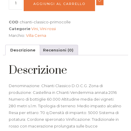
AGGIUNGI AL CARRELLO
COD
chianti-classico-primocolle
Categorie
Vini
,
Vini rossi
Marchio:
Villa Cerna
Descrizione
Recensioni (0)
Descrizione
Denominazione: Chianti Classico D.O.C.G. Zona di
produzione: Castellina in Chianti Vendemmia annata 2016
Numero di bottiglie 60.000 Altitudine media dei vigneti:
280 metri s.l.m. Tipologia di terreno: Medio impasto alcalino
Resa per ettaro: 70 q Densità di impianto: 5000 Sistema di
potatura: Cordone speronato Vinificazione: Tradizionale in
rosso con macerazione prolungata sulle bucce