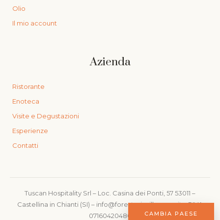
Olio
Il mio account
Azienda
Ristorante
Enoteca
Visite e Degustazioni
Esperienze
Contatti
Tuscan Hospitality Srl – Loc. Casina dei Ponti, 57 53011 –
Castellina in Chianti (SI) – info@foresteriavillacerna.it – PIVA
CAMBIA PAESE
07160420480