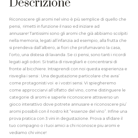
Descrizione
Riconoscere gli aromi nel vino è più semplice di quello che
pensi, rimetti in funzione il naso ed iniziare ad
annusare! Tantissimi sono gli aromi che già abbiamo scolpiti
nella memoria, legati all’infanzia ad esempio, alla frutta che
si prendeva dall’albero, ai fiori che profumavano la casa,
l’orto, una distesa di lavanda .Se ci pensi, sono tanti i ricordi
legati agli odori. Si tratta di risvegliarli e concentrarsi di
fronte al bicchiere. Intraprendi con noi questa esperienza e
risveglia i sensi : Una degustazione particolare che avra’
come protagonisti voi e i vostri sensi. Vi spiegheremo
come approcciarvi all’olfatto del vino, come distinguere le
categorie di aromi e saperle riconoscere attraverso un
gioco interattivo dove potrete annusare e riconoscere piu’
aromi possibili con il nostro kit “essenze del vino”. Infine una
prova pratica con 3 vini in degustazione. Prova a sfidare il
tuo compagno o i tuoi amici a chi riconosce piu aromi e
vediamo chi vince!